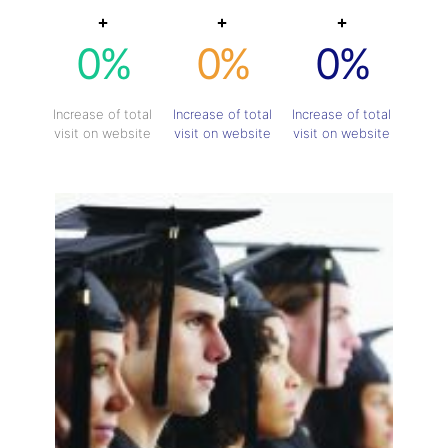
0
%
0
%
0
%
Increase of total
Increase of total
Increase of total
visit on website
visit on website
visit on website