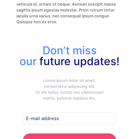
vehicula id, ornare ut neque. Aenean suscipit massa
sagittis ipsum egestas molestie. Proin rutrum tortor
iaculis urna varius, nec consequat ipsum congue.
Quisque non ex eros.
Don’t miss
our
future updates!
Lorem ipsum dolor sit amet,
consectetur adipiscing elit.
Ut elit tellus, luctus nec ullamcorper
mattis, pulvinar dapibus leo.